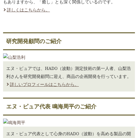
もありますから、「癒し」とも深く関係しているのです。
2025.09.03 こころとからだの健幸タイム/ラジオ番組2025.9.2放送分『運をミ
カタにしてくれる「氣功の極意」』を更新しました。
詳しくはこちらから。
2025.09.01 こころとからだの健幸タイム/連載編9月『Vol.281 9月
『「明るい」は「あ、軽い」』を掲載しました。
2025.08.06 こころとからだの健幸タイム/ラジオ番組2025.8.5放送分『こころ
とからだをゆるめると、ラクになる』を更新しました。
研究開発顧問のご紹介
2025.08.01 こころとからだの健幸タイム/連載編8月『Vol.280 8月
『「運」に良し悪しなし（後編）』を掲載しました。
2025.07.03 こころとからだの健幸タイム/ラジオ番組2025.7.1放送分『明るい
エヌ・ピュアでは、HADO（波動）測定技術の第一人者、山梨浩
ことばを発する人のまわりには、明るい人が集まる』を更新しました。
利さんを研究開発顧問に迎え、商品の企画開発を行っています。
2025.07.01 こころとからだの健幸タイム/連載編7月『Vol.279 7月
『「運」に良し悪しなし』を掲載しました。
詳しいプロフィールはこちらから。
2025.06.05 こころとからだの健幸タイム/ラジオ番組2025.6.3放送分『「表情
(人相)」と、免疫力と、人生』を更新しました。
エヌ・ピュア代表 鳴海周平のご紹介
2025.06.02 こころとからだの健幸タイム/連載編6月『Vol.278 6月 『夢
は、住所不定の著述家』を掲載しました。
2025.05.08 こころとからだの健幸タイム/ラジオ番組2025.5.6放送分『ライフ
イズ ヒーリング』を更新しました。
エヌ・ピュア代表として心身のHADO（波動）を高める製品の開