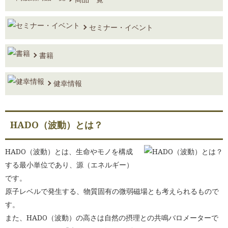
字からひもとく 健幸の秘訣・前編』を掲載しました。
2026.01.08 こころとからだの健幸タイム/ラジオ番組2026.1.6放送分『今年の
抱負』を更新しました。
セミナー・イベント
2026.01.06 こころとからだの健幸タイム/連載編1月『Vol.285 1月 『今
年の抱負』を掲載しました。
書籍
2025.12.04 こころとからだの健幸タイム/ラジオ番組2025.12.2放送分『なま
えは、いちばん短(身近)いラブレター』を更新しました。
健幸情報
2025.12.03 ぶんぶん通信2025年秋号Vol.89を更新しました。
2025.12.01 こころとからだの健幸タイム/連載編12月『Vol.284 12月
『「どちらでもいい」という、こころのスタンス』を掲載しました。
HADO（波動）とは？
2025.11.05 こころとからだの健幸タイム/ラジオ番組2025.11.4放送分『から
だと、ことばと、こころはつながっている』を更新しました。
HADO（波動）とは、生命やモノを構成
2025.11.04 こころとからだの健幸タイム/連載編11月『Vol.283 11月
する最小単位であり、源（エネルギー）
『「ゆるむ」と「ゆるす」は、語源がおなじ』を掲載しました。
です。
2025.10.09 こころとからだの健幸タイム/ラジオ番組2025.10.7放送分『笑い
原子レベルで発生する、物質固有の微弱磁場とも考えられるもので
は、祓い』を更新しました。
す。
2025.10.01 こころとからだの健幸タイム/連載編10月『Vol.282 10月
『笑顔の効用』を掲載しました。
また、HADO（波動）の高さは自然の摂理との共鳴バロメーターで