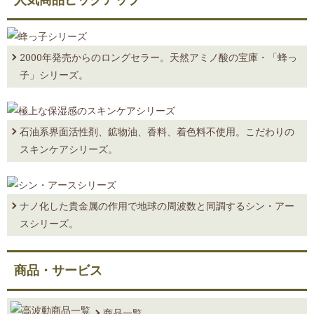
効用』を更新しました。
2026.06.02 こころとからだの健幸タイム/連載編6月『Vol.290 6月 『損
をする智慧』を掲載しました。
2000年発売からのロングセラー。天然アミノ酸の宝庫・「蜂っ
2026.05.07 こころとからだの健幸タイム/ラジオ番組2026.5.5放送分『「明る
子」シリーズ。
い」は「あ、軽い」』を更新しました。
2026.05.01 こころとからだの健幸タイム/連載編5月『Vol.289 5月 『高
層階か、低層階か』を掲載しました。
石油系界面活性剤、鉱物油、香料、着色料不使用。こだわりの
2026.04.10 こころとからだの健幸タイム/ラジオ番組2026.4.7放送分『「運」
に良し悪しなし（後編）』を更新しました。
スキンケアシリーズ。
2026.04.03 こころとからだの健幸タイム/連載編4月『Vol.288 4月 『漢
字からひもとく 健幸の秘訣・中編』を掲載しました。
2026.03.06 こころとからだの健幸タイム/ラジオ番組2026.3.3放送分『「運」
ナノ化した貴金属の作用で地球の周波数と同調するシン・アー
に良し悪しなし（前編）』を更新しました。
スシリーズ。
2026.03.02 こころとからだの健幸タイム/連載編3月『Vol.287 3月 『漢
字からひもとく 健幸の秘訣・後編』を掲載しました。
商品・サービス
2026.02.06 こころとからだの健幸タイム/ラジオ番組2026.2.3放送分『夢は、
住所不定の著述家』を更新しました。
2026.02.02 こころとからだの健幸タイム/連載編2月『Vol.286 2月 『漢
商品一覧