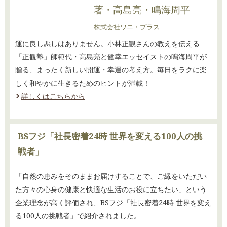
著・高島亮・鳴海周平
2024.12.24 ぶんぶん通信2024年冬号Vol.87を更新しました。
株式会社ワニ・プラス
2024.12.04 こころとからだの健幸タイム/ラジオ番組2024.12.3放送分『心の
「扇」を広げることが、ラクに生きるための「奥義」』を更新しました。
運に良し悪しはありません。小林正観さんの教えを伝える
2024.12.02 こころとからだの健幸タイム/連載編12月『Vol.272 12月
「正観塾」師範代・高島亮と健幸エッセイストの鳴海周平が
『明るいことばを発する人のまわりには、明るい人が集まる』を掲載しまし
贈る、まったく新しい開運・幸運の考え方。毎日をラクに楽
た。
しく和やかに生きるためのヒントが満載！
2024.11.07 こころとからだの健幸タイム/ラジオ番組2024.11.5放送分『広げ
詳しくはこちらから
て見ると、ラクになる』を更新しました。
2024.11.01 こころとからだの健幸タイム/連載編11月『Vol.271 11月
『「表情(人相)」と、免疫力と、人生』を掲載しました。
BSフジ「社長密着24時 世界を変える100人の挑
2024.10.02 こころとからだの健幸タイム/ラジオ番組2024.10.1放送分『「良
かった・ありがとう呼吸法」で明るい脳に(後編)』を更新しました。
戦者」
2024.10.01 こころとからだの健幸タイム/連載編10月『Vol.270 10月
『ライフ イズ ヒーリング』を掲載しました。
「自然の恵みをそのままお届けすることで、ご縁をいただい
2024.09.04 こころとからだの健幸タイム/ラジオ番組2024.9.3放送分『「良か
た方々の心身の健康と快適な生活のお役に立ちたい」という
った・ありがとう呼吸法」で明るい脳に(前編)』を更新しました。
企業理念が高く評価され、BSフジ「社長密着24時 世界を変え
2024.09.02 こころとからだの健幸タイム/連載編9月『Vol.269 9月 『た
る100人の挑戦者」で紹介されました。
だ、ぼーっと、空を眺める』を掲載しました。