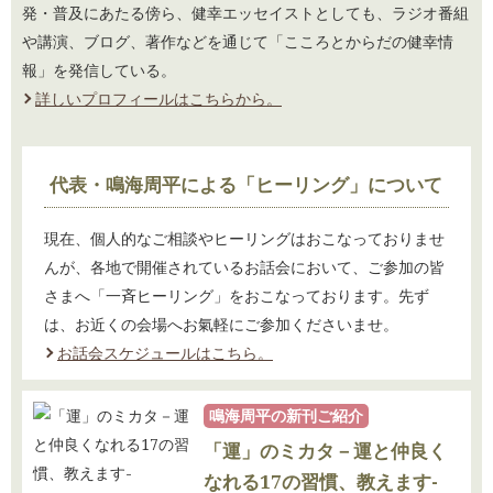
2025.05.02 ぶんぶん通信2025年春号Vol.88を更新しました。
発・普及にあたる傍ら、健幸エッセイストとしても、ラジオ番組
2025.05.01 こころとからだの健幸タイム/連載編5月『Vol.277 5月 『な
や講演、ブログ、著作などを通じて「こころとからだの健幸情
まえは、いちばん短（身近）いラブレター』を掲載しました。
報」を発信している。
2025.04.02 こころとからだの健幸タイム/ラジオ番組2025.4.1放送分『ただ、
詳しいプロフィールはこちらから。
ぼーっと、空を眺める』を更新しました。
2025.04.01 こころとからだの健幸タイム/連載編4月『Vol.276 4月 『か
らだと、ことばと、こころはつながっている』を掲載しました。
代表・鳴海周平による「ヒーリング」について
2025.03.05 こころとからだの健幸タイム/ラジオ番組2025.3.4放送分『どっち
でもいいんじゃないでしょうか』を更新しました。
現在、個人的なご相談やヒーリングはおこなっておりませ
2025.03.03 こころとからだの健幸タイム/連載編3月『Vol.275 3月 『笑
んが、各地で開催されているお話会において、ご参加の皆
いは、祓い』を掲載しました。
さまへ「一斉ヒーリング」をおこなっております。先ず
2025.02.05 こころとからだの健幸タイム/ラジオ番組2025.2.4放送分『「運が
は、お近くの会場へお氣軽にご参加くださいませ。
いい人」の口ぐせ』を更新しました。
お話会スケジュールはこちら。
2025.02.03 こころとからだの健幸タイム/連載編2月『Vol.274 2月
『「運」をミカタにしてくれる「氣功の極意」』を掲載しました。
2025.01.08 こころとからだの健幸タイム/ラジオ番組2025.1.7放送分『「喜べ
鳴海周平の新刊ご紹介
ば、喜びごとが喜んで、喜び連れて、喜びにくる」』を更新しました。
「運」のミカタ－運と仲良く
2025.01.06 こころとからだの健幸タイム/連載編1月『Vol.273 1月 『こ
なれる17の習慣、教えます-
ころとからだをゆるめると、ラクになる』を掲載しました。