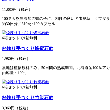
11,880円
（税込）
100％天然無添加の蜂の子に、相性の良い冬虫夏草、クマザ
約30日分／310㎎×100カプセル
6箱セットで1箱無料
枠煉り手づくり蜂蜜石鹸
1,980円
（税込）
素地は植物原料のみ。50日間の熟成期間。北海道産100％
内容量：100g
6箱セットで1箱無料
枠煉り手づくり竹炭石鹸
3,960円
（税込）