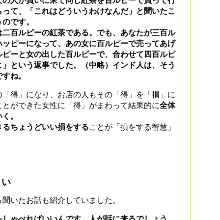
女の人が買いに来て同じ紅茶を百ルピーで買って行
らって、「これはどういうわけなんだ」と聞いたこ
うのです。
は二百ルピーの紅茶である。でも、あなたが三百ル
ハッピーになって、あの女に百ルピーで売ってあげ
ルピーと女の出した百ルピーで、合わせて四百ルピ
よ」という返事でした。（中略）インド人は、そう
ですね。
「得」になり、お店の人もその「得」を「損」に
ことができた女性に「得」がまわって結果的に
全体
いく。
るちょうどいい損をする
ことが「損をする智慧」
よい
聞いたお話も紹介していました。
をしゃべればいいんです。人が話に来るでしょう。