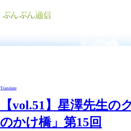
Translate
【vol.51】星澤先
のかけ橋」第15回