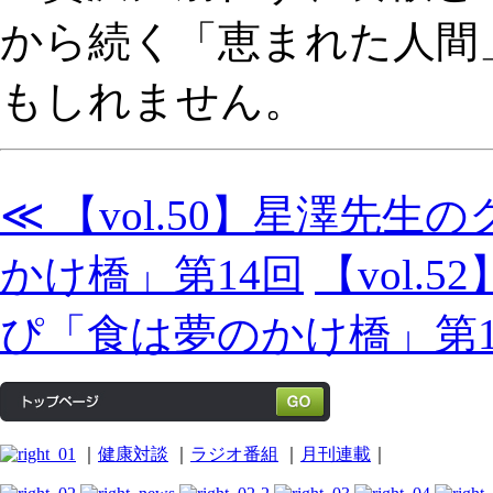
から続く「恵まれた人間
もしれません。
≪ 【vol.50】星澤先
かけ橋」第14回
【vol
ぴ「食は夢のかけ橋」第1
｜
健康対談
｜
ラジオ番組
｜
月刊連載
｜