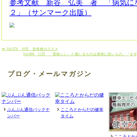
参考文献 新谷 弘美 著 「病気に
２」（サンマーク出版）
≪ Vol.078 10月 全体食のススメ
Vol.080 12月 「美味しい」と感じるものは身体に良いもの。「
ブログ・メールマガジン
ぶんぶん通信バックナ
こころとからだの健幸
ンバー
タイム
こころとか