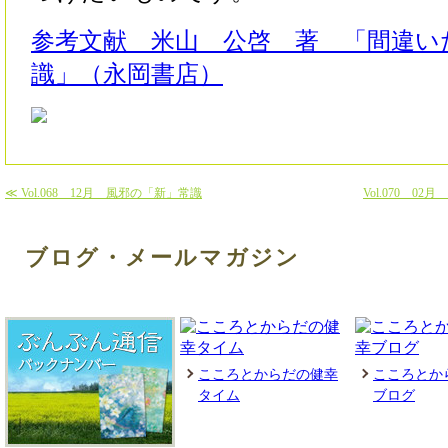
参考文献 米山 公啓 著 「間違い
識」（永岡書店）
≪ Vol.068 12月 風邪の「新」常識
Vol.070 
ブログ・メールマガジン
こころとからだの健幸
こころとか
タイム
ブログ