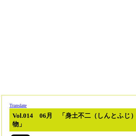
Translate
Vol.014 06月 「身土不二（しんとふ
物」